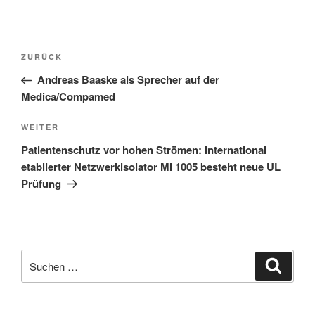
Beitragsnavigation
Vorheriger
ZURÜCK
Beitrag
Andreas Baaske als Sprecher auf der
Medica/Compamed
Nächster
WEITER
Beitrag
Patientenschutz vor hohen Strömen: International
etablierter Netzwerkisolator MI 1005 besteht neue UL
Prüfung
Suche
Suche
nach: