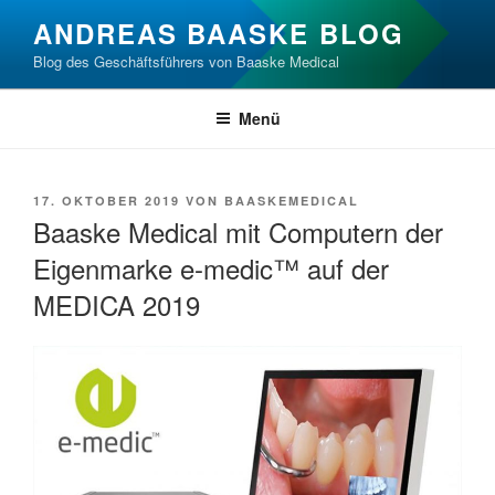
Zum
ANDREAS BAASKE BLOG
Inhalt
Blog des Geschäftsführers von Baaske Medical
springen
Menü
VERÖFFENTLICHT
17. OKTOBER 2019
VON
BAASKEMEDICAL
AM
Baaske Medical mit Computern der
Eigenmarke e-medic™ auf der
MEDICA 2019