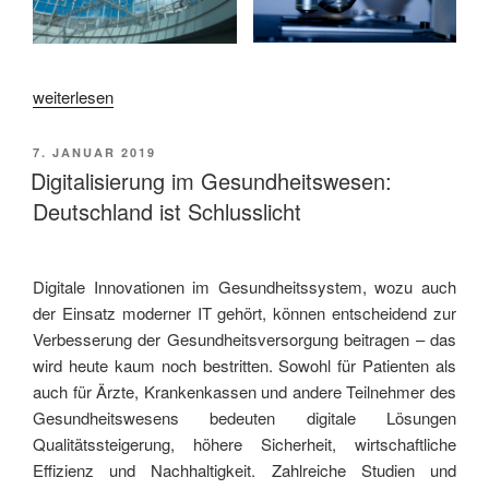
„Baaske
weiterlesen
Medical
auf
VERÖFFENTLICHT
7. JANUAR 2019
der
AM
Digitalisierung im Gesundheitswesen:
DMEA
Deutschland ist Schlusslicht
in
Berlin“
Digitale Innovationen im Gesundheitssystem, wozu auch
der Einsatz moderner IT gehört, können entscheidend zur
Verbesserung der Gesundheitsversorgung beitragen – das
wird heute kaum noch bestritten. Sowohl für Patienten als
auch für Ärzte, Krankenkassen und andere Teilnehmer des
Gesundheitswesens bedeuten digitale Lösungen
Qualitätssteigerung, höhere Sicherheit, wirtschaftliche
Effizienz und Nachhaltigkeit. Zahlreiche Studien und