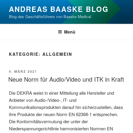
Zum
ANDREAS BAASKE BLOG
Inhalt
Blog des Geschäftsführers von Baaske Medical
springen
Menü
KATEGORIE:
ALLGEMEIN
VERÖFFENTLICHT
4. MÄRZ 2021
AM
Neue Norm für Audio/Video und ITK in Kraft
Die DEKRA weist in einer Mitteilung alle Hersteller und
Anbieter von Audio-/Video-, IT- und
Kommunikationsprodukten darauf hin sicherzustellen, dass
ihre Produkte der neuen Norm EN 62368-1 entsprechen.
Die Konformitätsvermutung der unter der
Niederspannungsrichtlinie harmonisierten Normen EN