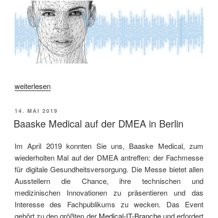
„Digitalisierung
weiterlesen
und
Gesundheitswesen:
VERÖFFENTLICHT
14. MAI 2019
ein
AM
Baaske Medical auf der DMEA in Berlin
Marathon“
Im April 2019 konnten Sie uns, Baaske Medical, zum
wiederholten Mal auf der DMEA antreffen: der Fachmesse
für digitale Gesundheitsversorgung. Die Messe bietet allen
Ausstellern die Chance, ihre technischen und
medizinischen Innovationen zu präsentieren und das
Interesse des Fachpublikums zu wecken. Das Event
gehört zu den größten der
Medical-IT-Branche
und erfordert